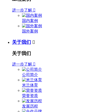
进一步了解

国内案例
国外案例
关于我们

关于我们
进一步了解

公司简介
米兰体育
荣誉资质
发展历程