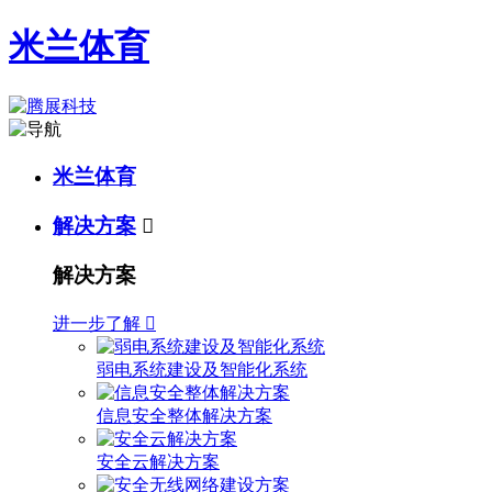
米兰体育
米兰体育
解决方案

解决方案
进一步了解

弱电系统建设及智能化系统
信息安全整体解决方案
安全云解决方案