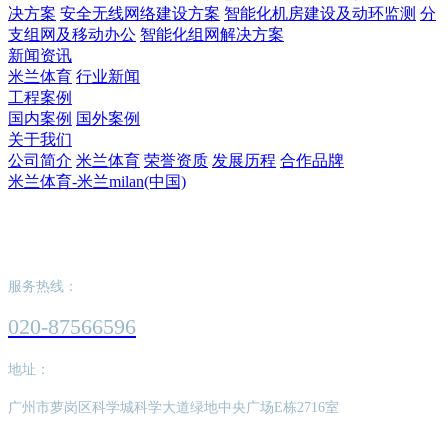
决方案
安全无线网络建设方案
智能化机房建设及动环监测
分
支组网及移动办公
智能化组网解决方案
新闻资讯
米兰体育
行业新闻
工程案例
国内案例
国外案例
关于我们
公司简介
米兰体育
荣誉资质
发展历程
合作品牌
米兰体育-米兰milan(中国)
米兰体育-米兰milan(中国)
服务热线：
020-87566596
地址：
广州市萝岗区科学城科学大道绿地中央广场E栋2716室