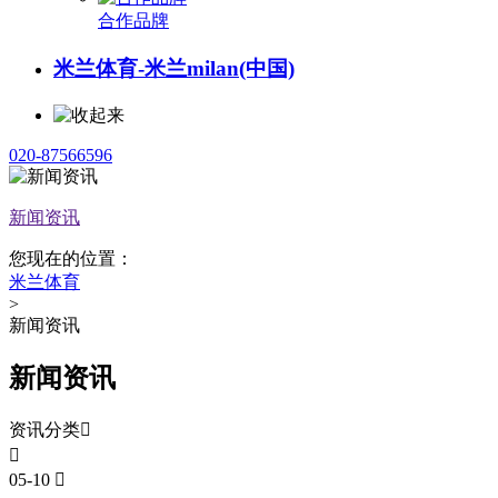
合作品牌
米兰体育-米兰milan(中国)
020-87566596
新闻资讯
您现在的位置：
米兰体育
>
新闻资讯
新闻资讯
资讯分类


05-10
