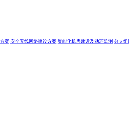
方案
安全无线网络建设方案
智能化机房建设及动环监测
分支组