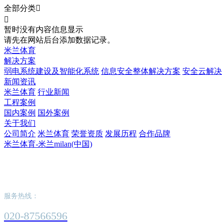
全部分类


暂时没有内容信息显示
请先在网站后台添加数据记录。
米兰体育
解决方案
弱电系统建设及智能化系统
信息安全整体解决方案
安全云解决
新闻资讯
米兰体育
行业新闻
工程案例
国内案例
国外案例
关于我们
公司简介
米兰体育
荣誉资质
发展历程
合作品牌
米兰体育-米兰milan(中国)
米兰体育-米兰milan(中国)
服务热线：
020-87566596