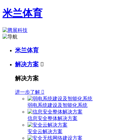
米兰体育
米兰体育
解决方案

解决方案
进一步了解

弱电系统建设及智能化系统
信息安全整体解决方案
安全云解决方案