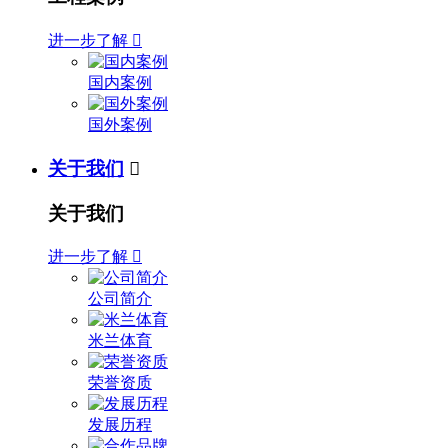
进一步了解

国内案例
国外案例
关于我们

关于我们
进一步了解

公司简介
米兰体育
荣誉资质
发展历程