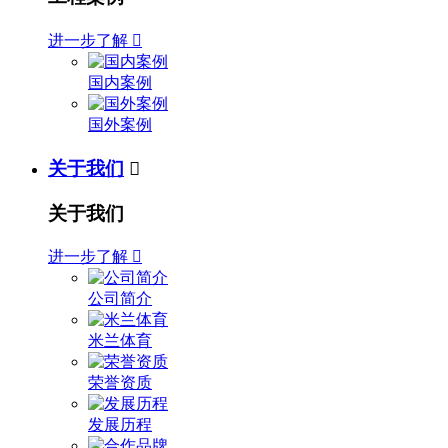
进一步了解

国内案例
国外案例
关于我们

关于我们
进一步了解

公司简介
米兰体育
荣誉资质
发展历程