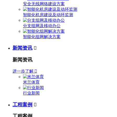
安全无线网络建设方案
智能化机房建设及动环监测
分支组网及移动办公
智能化组网解决方案
新闻资讯

新闻资讯
进一步了解

米兰体育
行业新闻
工程案例

工程案例