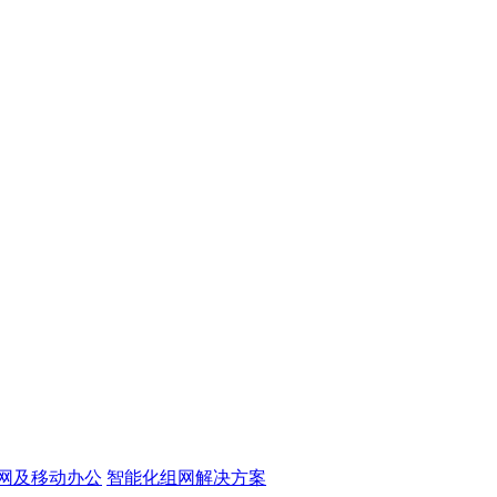
网及移动办公
智能化组网解决方案